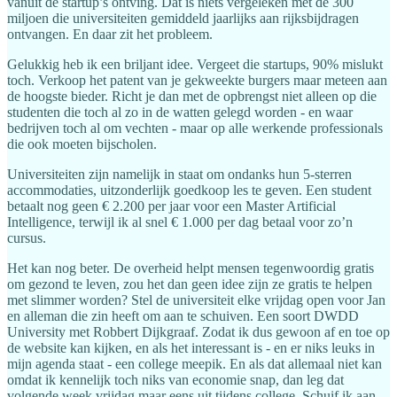
vanuit de startup’s ontving. Dat is niets vergeleken met de 300
miljoen die universiteiten gemiddeld jaarlijks aan rijksbijdragen
ontvangen. En daar zit het probleem.
Gelukkig heb ik een briljant idee. Vergeet die startups, 90% mislukt
toch. Verkoop het patent van je gekweekte burgers maar meteen aan
de hoogste bieder. Richt je dan met de opbrengst niet alleen op die
studenten die toch al zo in de watten gelegd worden - en waar
bedrijven toch al om vechten - maar op alle werkende professionals
die ook moeten bijscholen.
Universiteiten zijn namelijk in staat om ondanks hun 5-sterren
accommodaties, uitzonderlijk goedkoop les te geven. Een student
betaalt nog geen € 2.200 per jaar voor een Master Artificial
Intelligence, terwijl ik al snel € 1.000 per dag betaal voor zo’n
cursus.
Het kan nog beter. De overheid helpt mensen tegenwoordig gratis
om gezond te leven, zou het dan geen idee zijn ze gratis te helpen
met slimmer worden? Stel de universiteit elke vrijdag open voor Jan
en alleman die zin heeft om aan te schuiven. Een soort DWDD
University met Robbert Dijkgraaf. Zodat ik dus gewoon af en toe op
de website kan kijken, en als het interessant is - en er niks leuks in
mijn agenda staat - een college meepik. En als dat allemaal niet kan
omdat ik kennelijk toch niks van economie snap, dan leg dat
volgende week vrijdag maar eens uit tijdens college. Schuif ik aan.