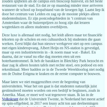
zouden spijbelen als de campus een bioscoop huisvest, en het beste
restaurant van de stad. En dat ze op maandag minder moe arriveren
wanneer de school op loopafstand van de kroegen ligt. Laatst liep ik
door het centrum van Leiden en zag op de mooiste plekjes alleen
studentenhuizen. Er zijn postcodegebieden in ‘t centrum van
Amsterdam waar de huizenprijzen zo hoog zijn dat leraren
wegtrekken en alleen studenten overblijven.
Deze luxe is allemaal niet nodig, het leidt alleen maar tot financiële
tekorten op de scholen en een cultuurshock bij studenten die gaan
werken. Eerst blijkt dat hun nieuwe werkgever niet op een campus
met eigen kinderopvang, Albert Heijn en NS-station is gevestigd,
maar op een industrieterrein in - ik noem maar wat - Bakel. En
daarna, dat ze vanaf nu elke dag moeten eten uit een
boterhamtrommel. Ik heb de barakken in Bletchley Park bezocht en
daar zag ik alleen houten tafels met rechte stoel, een potlood en een
rekenliniaal. Meer hadden ze in de Tweede Wereldoorlog niet nodig
om de Duitse Enigma te kraken en de eerste computer te bouwen.
Maar laten we niet muggenziften over de begroting van
universiteiten. Waar het om gaat is dat studenten natuurlijk juist
gestimuleerd moeten worden om een bedrijf te beginnen, zoals in
Amerika. Maar, er moet wel wat tegenover staan. Ik las in de
Volkskrant
dat de Universiteit Twente, in Nederland het meest actief
op spin-offgebied, in 2017 een lousy acht ton aan deelnemingen