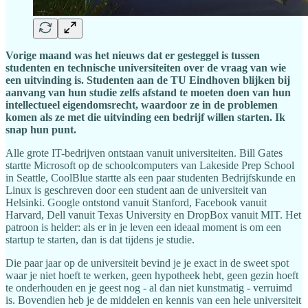
Vorige maand was het nieuws dat er gesteggel is tussen
studenten en technische universiteiten over de vraag van wie
een uitvinding is. Studenten aan de TU Eindhoven blijken bij
aanvang van hun studie zelfs afstand te moeten doen van hun
intellectueel eigendomsrecht, waardoor ze in de problemen
komen als ze met die uitvinding een bedrijf willen starten. Ik
snap hun punt.
Alle grote IT-bedrijven ontstaan vanuit universiteiten. Bill Gates
startte Microsoft op de schoolcomputers van Lakeside Prep School
in Seattle, CoolBlue startte als een paar studenten Bedrijfskunde en
Linux is geschreven door een student aan de universiteit van
Helsinki. Google ontstond vanuit Stanford, Facebook vanuit
Harvard, Dell vanuit Texas University en DropBox vanuit MIT. Het
patroon is helder: als er in je leven een ideaal moment is om een
startup te starten, dan is dat tijdens je studie.
Die paar jaar op de universiteit bevind je je exact in de sweet spot
waar je niet hoeft te werken, geen hypotheek hebt, geen gezin hoeft
te onderhouden en je geest nog - al dan niet kunstmatig - verruimd
is. Bovendien heb je de middelen en kennis van een hele universiteit