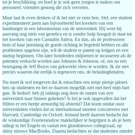
tot je beschikking, en hoef je je ook geen zorgen te maken om
personeel; vrienden genoeg die zich vervelen.
Maar laat ik even denken of ik het met ze eens ben. Stel, een student
experimenteert jaren aan bijvoorbeeld het kweken van een
hamburger in een laboratorium van de universiteit. Hij weet bij
aanvang nog niets van genetica en is zonder hulp hooguit in staat tot
het kweken van een Cannabis Sativa. En dan, als de professoren
hem of haar jarenlang de goede richting in begeleid hebben en alle
problemen opgelost zijn, wil de student er patent op krijgen en een
startup beginnen. Om later honderden miljoenen te incasseren als de
patenten verkocht worden aan Johnson & Johnson, of, om na een
beursgang de Jeff Bezos van gekweekt vlees te worden. Ik zie niet
precies waarom dat eerlijk is tegenover ons, de belastingbetalers.
Nu moet ik wel toegeven dat ik misschien een ietsje pietsje jaloers
ben op studenten en het ze daarom mogelijk niet met heel mijn hart
gun. Ik bedoel: heb jij onlangs nog door de ramen van een
universiteit naar binnen gekeken? Is het je ook opgevallen dat het
Hilton er een beetje armoedig bij afsteekt? Dat komt omdat onze
universiteiten vinden dat ze internationaal moeten concurreren met
Harvard, Cambridge en Oxford. Iemand heeft daarom bedacht dat
de wiskundige Fourieranalyse makkelijker te begrijpen is als je hem
uitlegt in het Engels en vanuit een gloednieuwe collegezaal, op
shiny nieuwe MacBooks. Daarna bedachten ze dat studenten minder