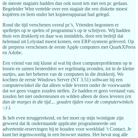
de meeste stagiairs hadden dan ook nooit iets met een pc gedaan.
Begeleider Wim vertelde over een stagiair die een diskette moest
kopiëren en hem onder het kopieerapparaat had gelegd.
Rond die tijd verschenen overal pc’s. Vrienden begonnen er
spelletjes op te spelen of programma’s op te schrijven. Wij hadden
thuis een drukkerij en daar was inmiddels, door een bedrijf dat
helemaal uit Lelystad moest komen, een ERP-systeem geleverd. Op
de prepress verschenen de eerste Apple computers met QuarkXPress
en Adobe.
Een vriend van mij kluste al wat bij door computerproblemen op te
lossen en samen besteedden we regelmatig avonden, tot in de kleine
uurtjes, aan het beheren van de computers in die drukkerij. We
kochten de eerste Windows Server (NT 3.51) software bij een
computerwinkel die dat alleen wilde leveren onder de voorwaarde
dat we geen vragen zouden stellen. Ze hadden er geen verstand van,
zouden het niet ondersteunen en wilden alleen de doos leveren
(en
dan de marges in die tijd.... gouden tijden voor de computerwinkels
:-) )
.
Ik heb even teruggerekend, en het moet op mijn twintigste zijn
geweest dat ik onderstaande applicatie programmeerde om
advertentie-reservingen bij te houden voor weekblad ‘t Contact. Je
kunt het tegenwoordig in een browser starten. Het bevat nog alle