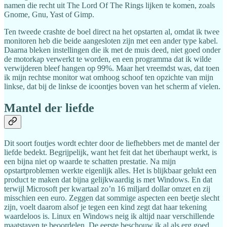
namen die recht uit The Lord Of The Rings lijken te komen, zoals
Gnome, Gnu, Yast of Gimp.
Ten tweede crashte de boel direct na het opstarten al, omdat ik twee
monitoren heb die beide aangesloten zijn met een ander type kabel.
Daarna bleken instellingen die ik met de muis deed, niet goed onder
de motorkap verwerkt te worden, en een programma dat ik wilde
verwijderen bleef hangen op 99%. Maar het vreemdst was, dat toen
ik mijn rechtse monitor wat omhoog schoof ten opzichte van mijn
linkse, dat bij de linkse de icoontjes boven van het scherm af vielen.
Mantel der liefde
Dit soort foutjes wordt echter door de liefhebbers met de mantel der
liefde bedekt. Begrijpelijk, want het feit dat het überhaupt werkt, is
een bijna niet op waarde te schatten prestatie. Na mijn
opstartproblemen werkte eigenlijk alles. Het is blijkbaar gelukt een
product te maken dat bijna gelijkwaardig is met Windows. En dat
terwijl Microsoft per kwartaal zo’n 16 miljard dollar omzet en zij
misschien een euro. Zeggen dat sommige aspecten een beetje slecht
zijn, voelt daarom alsof je tegen een kind zegt dat haar tekening
waardeloos is. Linux en Windows neig ik altijd naar verschillende
maatstaven te beoordelen. De eerste beschouw ik al als erg goed