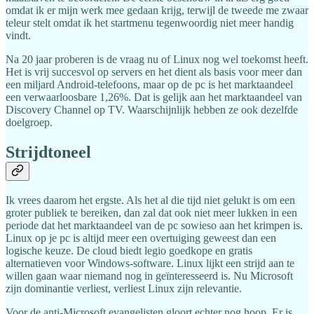
omdat ik er mijn werk mee gedaan krijg, terwijl de tweede me zwaar
teleur stelt omdat ik het startmenu tegenwoordig niet meer handig
vindt.
Na 20 jaar proberen is de vraag nu of Linux nog wel toekomst heeft.
Het is vrij succesvol op servers en het dient als basis voor meer dan
een miljard Android-telefoons, maar op de pc is het marktaandeel
een verwaarloosbare 1,26%. Dat is gelijk aan het marktaandeel van
Discovery Channel op TV. Waarschijnlijk hebben ze ook dezelfde
doelgroep.
Strijdtoneel
Ik vrees daarom het ergste. Als het al die tijd niet gelukt is om een
groter publiek te bereiken, dan zal dat ook niet meer lukken in een
periode dat het marktaandeel van de pc sowieso aan het krimpen is.
Linux op je pc is altijd meer een overtuiging geweest dan een
logische keuze. De cloud biedt legio goedkope en gratis
alternatieven voor Windows-software. Linux lijkt een strijd aan te
willen gaan waar niemand nog in geïnteresseerd is. Nu Microsoft
zijn dominantie verliest, verliest Linux zijn relevantie.
Voor de anti-Microsoft evangelisten gloort echter nog hoop. Er is