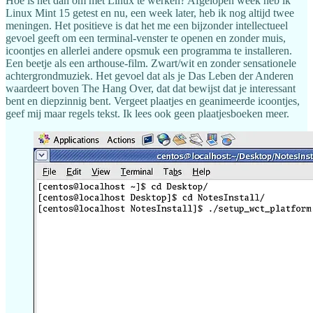
Hoe is het dan om met Linux te werken? Afgelopen week heb ik
Linux Mint 15 getest en nu, een week later, heb ik nog altijd twee
meningen. Het positieve is dat het me een bijzonder intellectueel
gevoel geeft om een terminal-venster te openen en zonder muis,
icoontjes en allerlei andere opsmuk een programma te installeren.
Een beetje als een arthouse-film. Zwart/wit en zonder sensationele
achtergrondmuziek. Het gevoel dat als je Das Leben der Anderen
waardeert boven The Hang Over, dat dat bewijst dat je interessant
bent en diepzinnig bent. Vergeet plaatjes en geanimeerde icoontjes,
geef mij maar regels tekst. Ik lees ook geen plaatjesboeken meer.​​